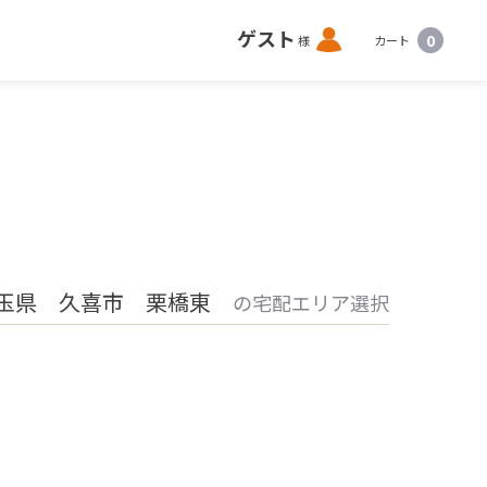
ロ
ゲスト
0
様
カート
グ
イ
ン
玉県 久喜市 栗橋東
の宅配エリア選択