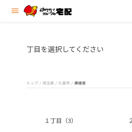
メ
ニ
ュ
ー
を
開
丁目を選択してください
く
トップ
埼玉県
久喜市
栗橋東
１丁目（3）