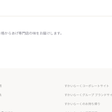
本格からあげ専門店の味をお届けします。
問
すかいらーくコーポレートサイト
法
すかいらーくグループ ブランドサ
すかいらーくのお持ち帰り