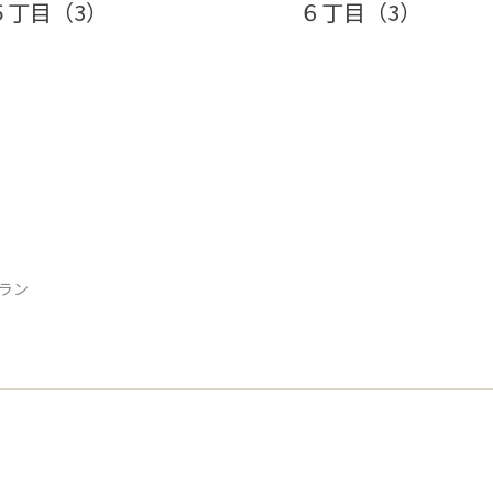
５丁目（3）
６丁目（3）
トラン