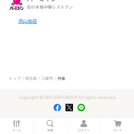
街の本格中華レストラン
流山加店
トップ
埼玉県
三郷市
丹後
Copyright © SKYLARK GROUP All rights reserved.
ホ
検
ロ
カ
ー
索
グ
ー
ホーム
検索
ログイン
カート