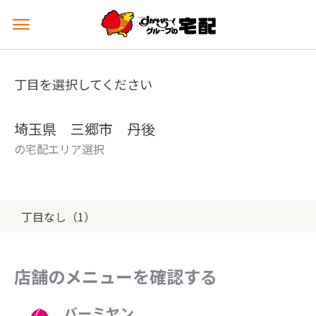
メ
ニ
ュ
ー
丁目を選択してください
を
開
く
埼玉県 三郷市 丹後
の宅配エリア選択
丁目なし（1）
店舗のメニューを確認する
バーミヤン