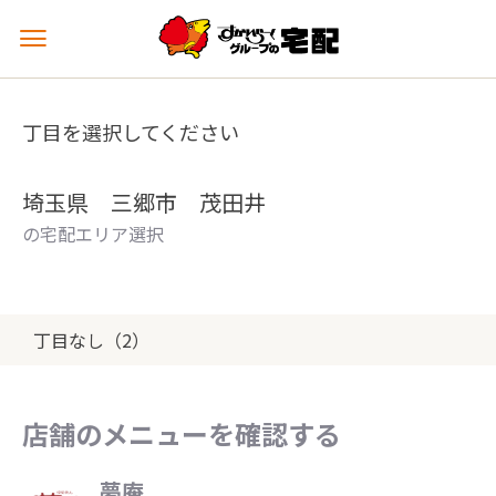
メ
ニ
ュ
ー
丁目を選択してください
を
開
く
埼玉県 三郷市 茂田井
の宅配エリア選択
丁目なし（2）
店舗のメニューを確認する
夢庵