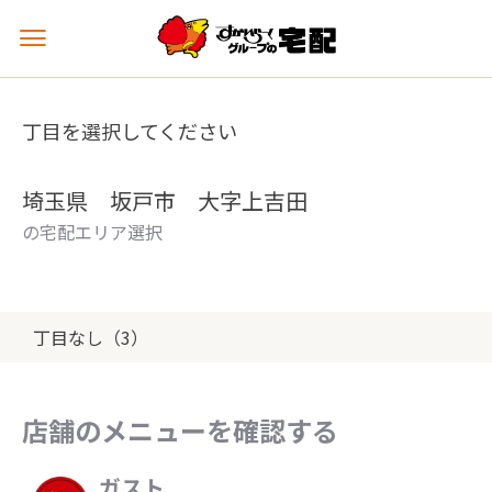
メ
ニ
ュ
ー
丁目を選択してください
を
開
く
埼玉県 坂戸市 大字上吉田
の宅配エリア選択
丁目なし（3）
店舗のメニューを確認する
ガスト