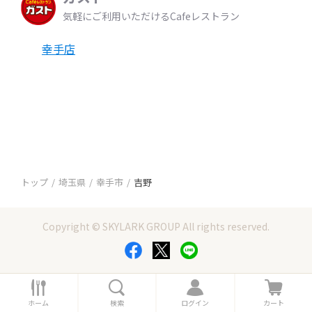
気軽にご利用いただけるCafeレストラン
幸手店
トップ
埼玉県
幸手市
吉野
Copyright © SKYLARK GROUP All rights reserved.
ホ
検
ロ
カ
ー
索
グ
ー
ホーム
検索
ログイン
カート