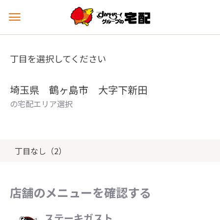
メ
ニ
ュ
ー
丁目を選択してください
を
開
く
埼玉県 鶴ヶ島市 大字下新田
の宅配エリア選択
丁目なし（2）
店舗のメニューを確認する
ステーキガスト