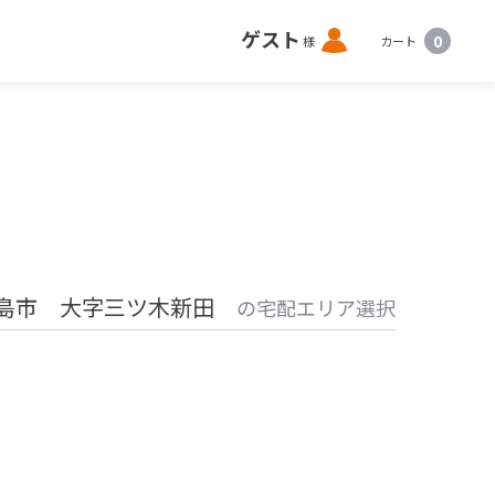
ロ
ゲスト
0
様
カート
グ
イ
ン
島市 大字三ツ木新田
の宅配エリア選択