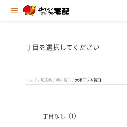
メ
ニ
ュ
ー
を
開
丁目を選択してください
く
トップ
埼玉県
鶴ヶ島市
大字三ツ木新田
丁目なし（1）