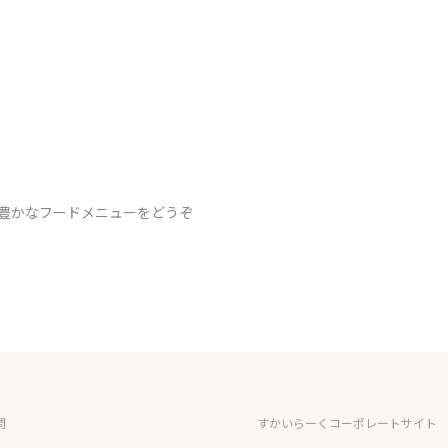
ィ豊かなフードメニューをどうぞ
問
すかいらーくコーポレートサイト