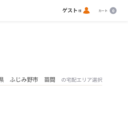
ロ
ゲスト
0
様
カート
グ
イ
ン
県 ふじみ野市 苗間
の宅配エリア選択