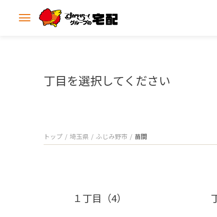
メ
ニ
ュ
ー
を
開
丁目を選択してください
く
トップ
埼玉県
ふじみ野市
苗間
１丁目（4）