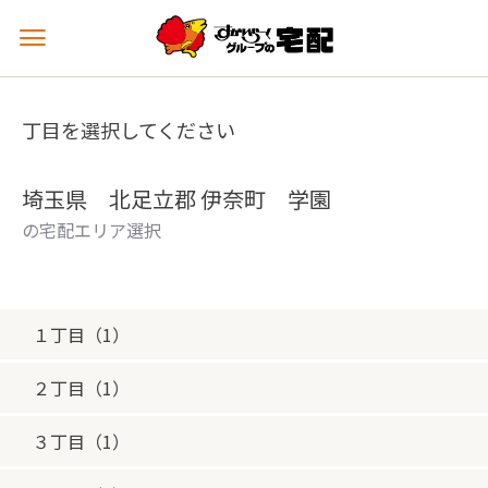
メ
ニ
ュ
ー
丁目を選択してください
を
開
く
埼玉県 北足立郡 伊奈町 学園
の宅配エリア選択
１丁目（1）
２丁目（1）
３丁目（1）