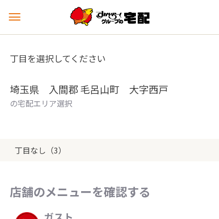
メ
ニ
ュ
ー
丁目を選択してください
を
開
く
埼玉県 入間郡 毛呂山町 大字西戸
の宅配エリア選択
丁目なし（3）
店舗のメニューを確認する
ガスト