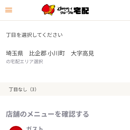
メ
ニ
ュ
ー
丁目を選択してください
を
開
く
埼玉県 比企郡 小川町 大字高見
の宅配エリア選択
丁目なし（3）
店舗のメニューを確認する
ガスト