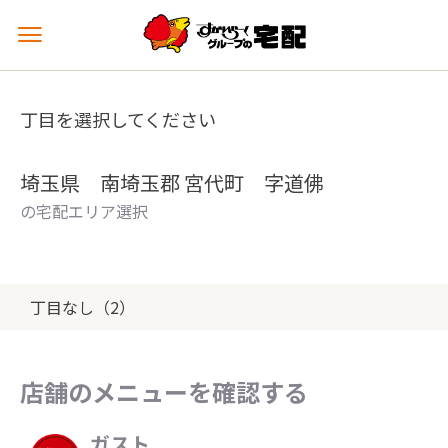
メ
ニ
ュ
ー
丁目を選択してください
を
開
く
埼玉県 南埼玉郡 宮代町 字道佛
の宅配エリア選択
丁目なし（2）
店舗のメニューを確認する
ガスト