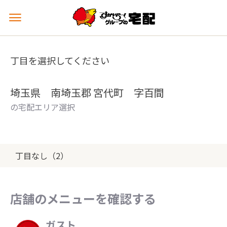
メ
ニ
ュ
ー
丁目を選択してください
を
開
く
埼玉県 南埼玉郡 宮代町 字百間
の宅配エリア選択
丁目なし（2）
店舗のメニューを確認する
ガスト