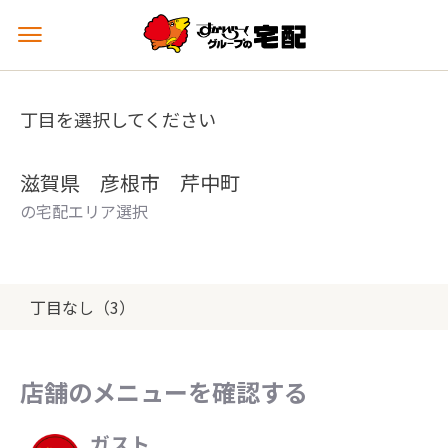
メ
ニ
ュ
ー
丁目を選択してください
を
開
く
滋賀県 彦根市 芹中町
の宅配エリア選択
丁目なし（3）
店舗のメニューを確認する
ガスト