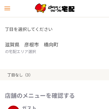
メ
ニ
ュ
ー
丁目を選択してください
を
開
く
滋賀県 彦根市 橋向町
の宅配エリア選択
丁目なし（3）
店舗のメニューを確認する
ガスト