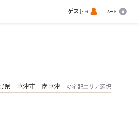
ロ
ゲスト
0
様
カート
グ
イ
ン
賀県 草津市 南草津
の宅配エリア選択