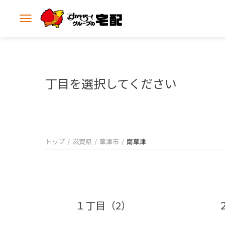
メ
ニ
ュ
ー
を
開
丁目を選択してください
く
トップ
滋賀県
草津市
南草津
１丁目（2）