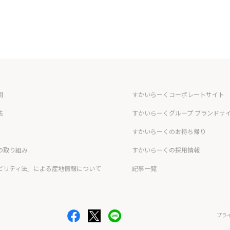
問
すかいらーくコーポレートサイト
法
すかいらーくグループ ブランドサ
すかいらーくのお持ち帰り
の取り組み
すかいらーくの採用情報
ビリティ法」による産地情報について
記事一覧
プラ