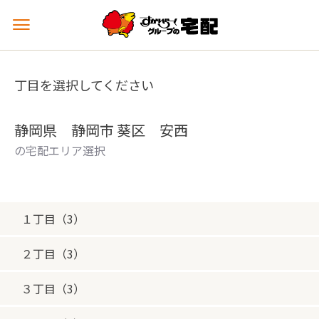
メ
ニ
ュ
ー
丁目を選択してください
を
開
く
静岡県 静岡市 葵区 安西
の宅配エリア選択
１丁目（3）
２丁目（3）
３丁目（3）