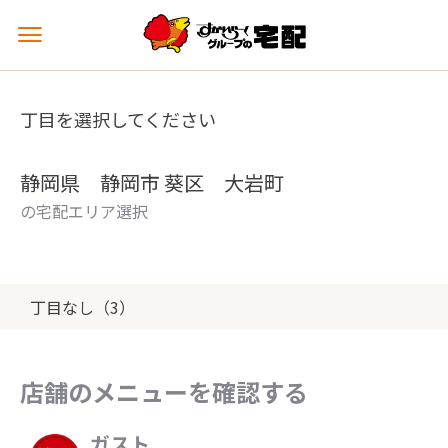
メ
ニ
ュ
ー
丁目を選択してください
を
開
く
静岡県 静岡市 葵区 大岩町
の宅配エリア選択
丁目なし（3）
店舗のメニューを確認する
ガスト