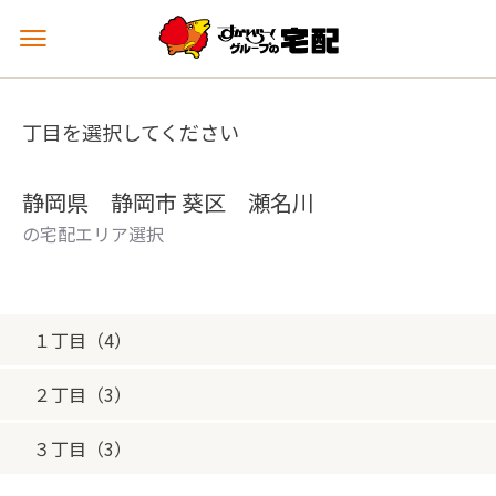
メ
ニ
ュ
ー
丁目を選択してください
を
開
く
静岡県 静岡市 葵区 瀬名川
の宅配エリア選択
１丁目（4）
２丁目（3）
３丁目（3）