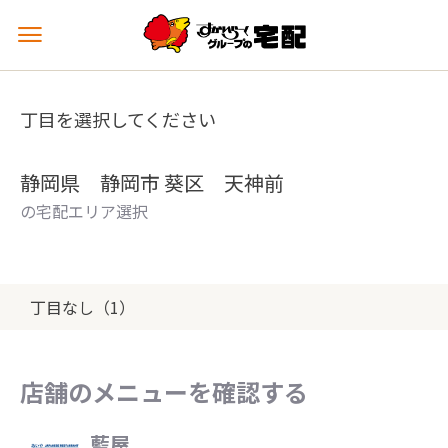
メ
ニ
ュ
ー
丁目を選択してください
を
開
く
静岡県 静岡市 葵区 天神前
の宅配エリア選択
丁目なし（1）
店舗のメニューを確認する
藍屋