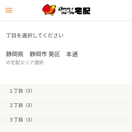
メ
ニ
ュ
ー
丁目を選択してください
を
開
く
静岡県 静岡市 葵区 本通
の宅配エリア選択
１丁目（3）
２丁目（3）
３丁目（3）