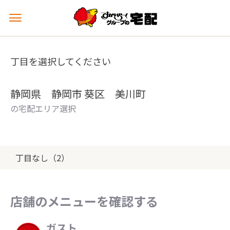
メ
ニ
ュ
ー
丁目を選択してください
を
開
く
静岡県 静岡市 葵区 美川町
の宅配エリア選択
丁目なし（2）
店舗のメニューを確認する
ガスト