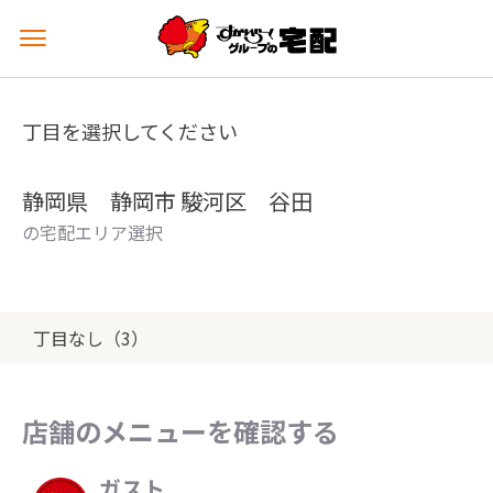
メ
ニ
ュ
ー
丁目を選択してください
を
開
く
静岡県 静岡市 駿河区 谷田
の宅配エリア選択
丁目なし（3）
店舗のメニューを確認する
ガスト