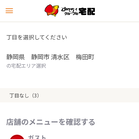
メ
ニ
ュ
ー
丁目を選択してください
を
開
く
静岡県 静岡市 清水区 梅田町
の宅配エリア選択
丁目なし（3）
店舗のメニューを確認する
ガスト