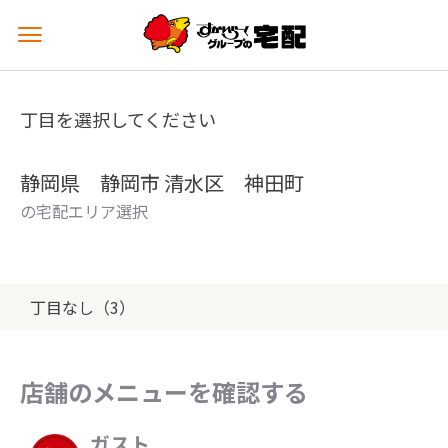
メ
ニ
ュ
ー
丁目を選択してください
を
開
く
静岡県 静岡市 清水区 神田町
の宅配エリア選択
丁目なし（3）
店舗のメニューを確認する
ガスト