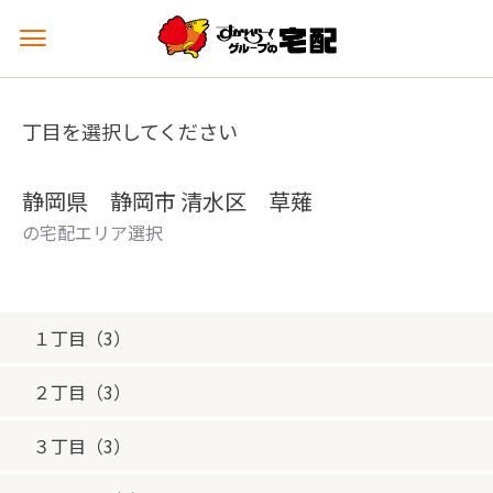
メ
ニ
ュ
ー
丁目を選択してください
を
開
く
静岡県 静岡市 清水区 草薙
の宅配エリア選択
１丁目（3）
２丁目（3）
３丁目（3）