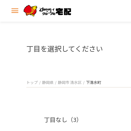
メ
ニ
ュ
ー
を
開
丁目を選択してください
く
トップ
静岡県
静岡市 清水区
下清水町
丁目なし（3）