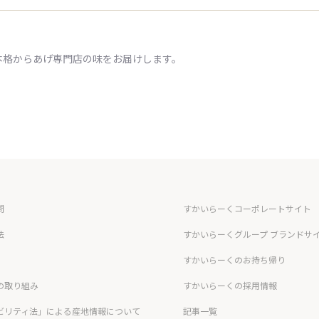
本格からあげ専門店の味をお届けします。
問
すかいらーくコーポレートサイト
法
すかいらーくグループ ブランドサ
すかいらーくのお持ち帰り
の取り組み
すかいらーくの採用情報
ビリティ法」による産地情報について
記事一覧