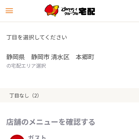
メ
ニ
ュ
ー
丁目を選択してください
を
開
く
静岡県 静岡市 清水区 本郷町
の宅配エリア選択
丁目なし（2）
店舗のメニューを確認する
ガスト