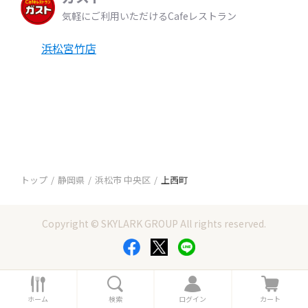
気軽にご利用いただけるCafeレストラン
浜松宮竹店
トップ
静岡県
浜松市 中央区
上西町
Copyright © SKYLARK GROUP All rights reserved.
ホ
検
ロ
カ
ー
索
グ
ー
ホーム
検索
ログイン
カート