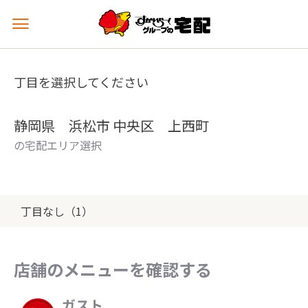
メ
ニ
ュ
ー
丁目を選択してください
を
開
く
静岡県 浜松市 中央区 上西町
の宅配エリア選択
丁目なし（1）
店舗のメニューを確認する
ガスト