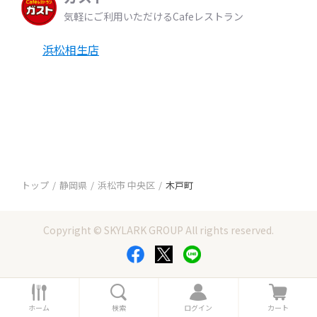
気軽にご利用いただけるCafeレストラン
浜松相生店
トップ
静岡県
浜松市 中央区
木戸町
Copyright © SKYLARK GROUP All rights reserved.
ホ
検
ロ
カ
ー
索
グ
ー
ホーム
検索
ログイン
カート