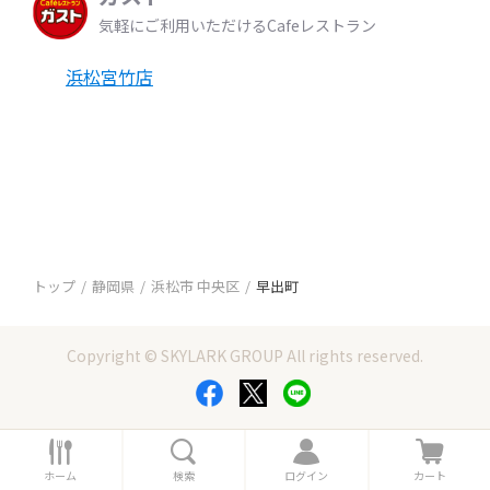
気軽にご利用いただけるCafeレストラン
浜松宮竹店
トップ
静岡県
浜松市 中央区
早出町
Copyright © SKYLARK GROUP All rights reserved.
ホ
検
ロ
カ
ー
索
グ
ー
ホーム
検索
ログイン
カート