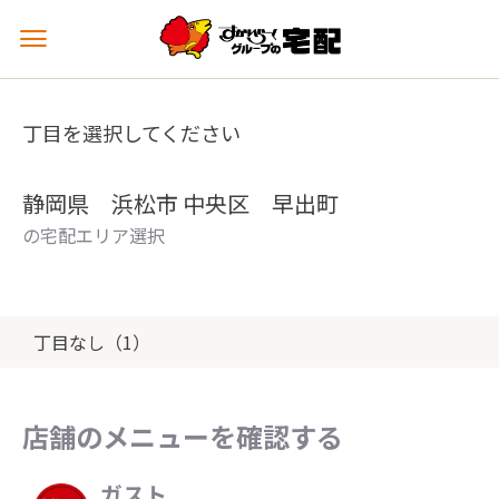
メ
ニ
ュ
ー
丁目を選択してください
を
開
く
静岡県 浜松市 中央区 早出町
の宅配エリア選択
丁目なし（1）
店舗のメニューを確認する
ガスト