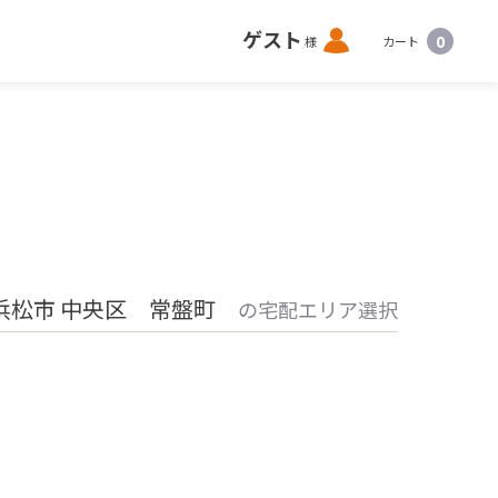
ロ
ゲスト
0
様
カート
グ
イ
ン
浜松市 中央区 常盤町
の宅配エリア選択