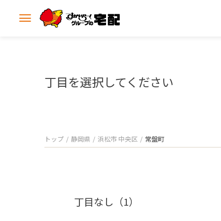
メ
ニ
ュ
ー
を
開
丁目を選択してください
く
トップ
静岡県
浜松市 中央区
常盤町
丁目なし（1）