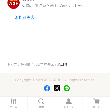
気軽にご利用いただけるCafeレストラン
浜松可美店
トップ
静岡県
浜松市 中央区
森田町
Copyright © SKYLARK GROUP All rights reserved.
ホ
検
ロ
カ
ー
索
グ
ー
ホーム
検索
ログイン
カート