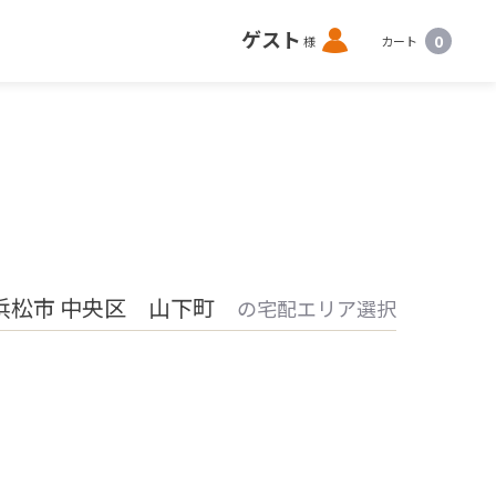
ロ
ゲスト
0
様
カート
グ
イ
ン
浜松市 中央区 山下町
の宅配エリア選択