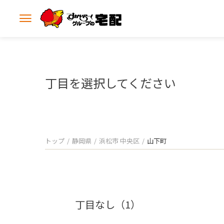
メ
ニ
ュ
ー
を
開
丁目を選択してください
く
トップ
静岡県
浜松市 中央区
山下町
丁目なし（1）