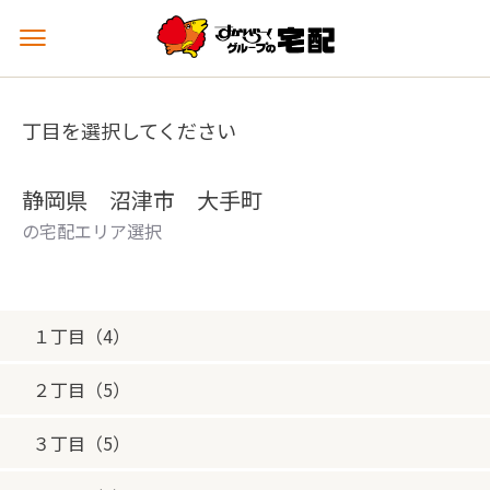
メ
ニ
ュ
ー
丁目を選択してください
を
開
く
静岡県 沼津市 大手町
の宅配エリア選択
１丁目（4）
２丁目（5）
３丁目（5）