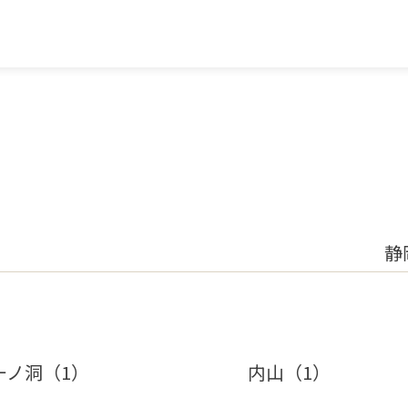
静
一ノ洞（1）
内山（1）