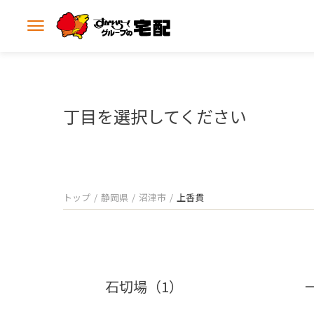
メ
ニ
ュ
ー
を
開
丁目を選択してください
く
トップ
静岡県
沼津市
上香貫
石切場（1）