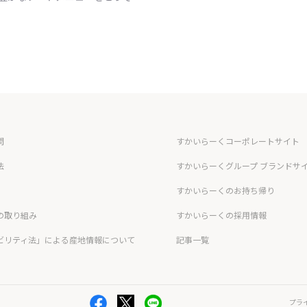
問
すかいらーくコーポレートサイト
法
すかいらーくグループ ブランドサ
すかいらーくのお持ち帰り
の取り組み
すかいらーくの採用情報
ビリティ法」による産地情報について
記事一覧
プラ