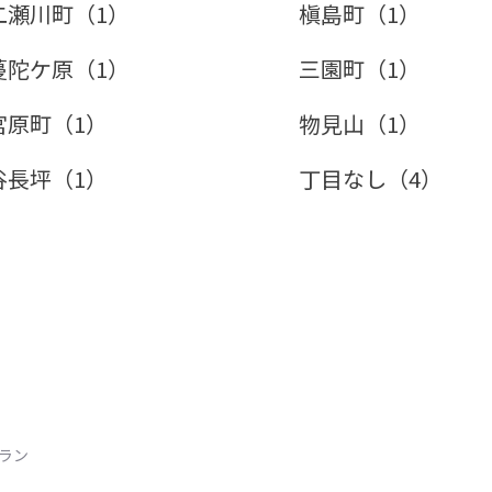
二瀬川町（1）
槇島町（1）
蔓陀ケ原（1）
三園町（1）
宮原町（1）
物見山（1）
谷長坪（1）
丁目なし（4）
トラン