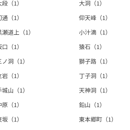
大段（1）
大洞（1）
切通（1）
仰天峰（1）
黒瀬道上（1）
小汁滴（1）
坂口（1）
猿石（1）
三ノ洞（1）
獅子路（1）
立岩（1）
丁子洞（1）
手城山（1）
天神洞（1）
中原（1）
鉛山（1）
東坂（1）
東本郷町（1）