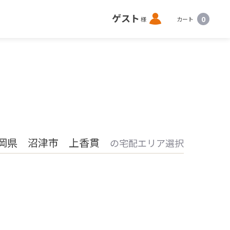
ロ
ゲスト
0
様
カート
グ
イ
ン
岡県 沼津市 上香貫
の宅配エリア選択