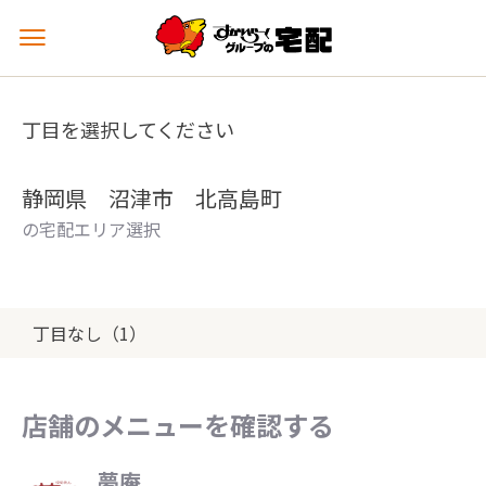
メ
ニ
ュ
ー
丁目を選択してください
を
開
く
静岡県 沼津市 北高島町
の宅配エリア選択
丁目なし（1）
店舗のメニューを確認する
夢庵