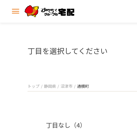
メ
ニ
ュ
ー
を
開
丁目を選択してください
く
トップ
静岡県
沼津市
通横町
丁目なし（4）