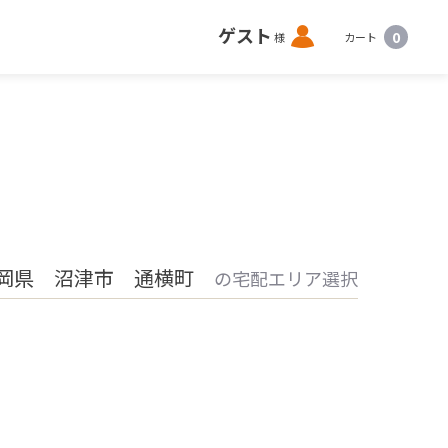
ロ
ゲスト
0
様
カート
グ
イ
ン
岡県 沼津市 通横町
の宅配エリア選択