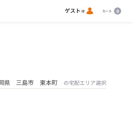
ロ
ゲスト
0
様
カート
グ
イ
ン
岡県 三島市 東本町
の宅配エリア選択