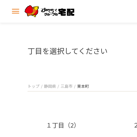
メ
ニ
ュ
ー
を
開
丁目を選択してください
く
トップ
静岡県
三島市
東本町
１丁目（2）