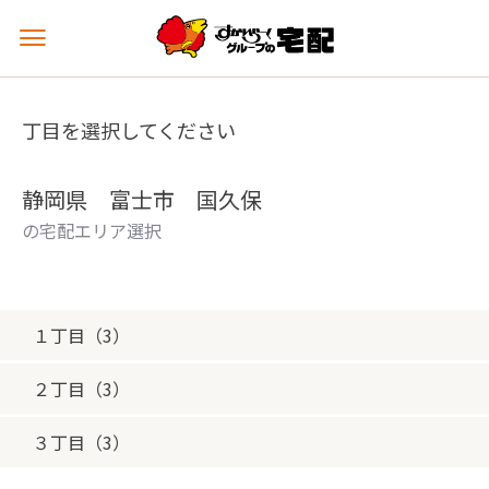
メ
ニ
ュ
ー
丁目を選択してください
を
開
く
静岡県 富士市 国久保
の宅配エリア選択
１丁目（3）
２丁目（3）
３丁目（3）