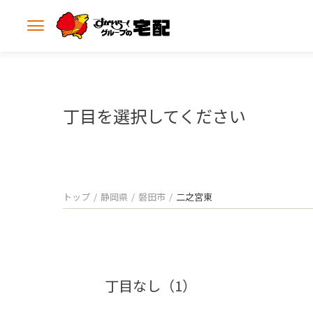
メ
ニ
ュ
ー
を
開
丁目を選択してください
く
トップ
静岡県
磐田市
二之宮東
丁目なし（1）