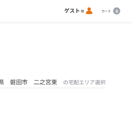
ロ
ゲスト
0
様
カート
グ
イ
ン
県 磐田市 二之宮東
の宅配エリア選択