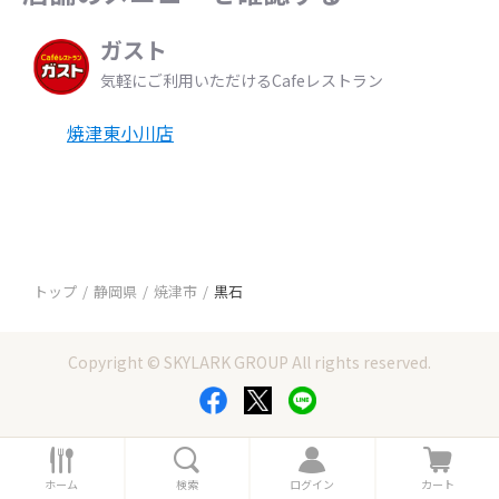
ガスト
気軽にご利用いただけるCafeレストラン
焼津東小川店
トップ
静岡県
焼津市
黒石
Copyright © SKYLARK GROUP All rights reserved.
ホ
検
ロ
カ
ー
索
グ
ー
ホーム
検索
ログイン
カート