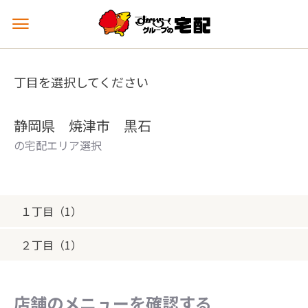
メ
ニ
ュ
ー
丁目を選択してください
を
開
く
静岡県 焼津市 黒石
の宅配エリア選択
１丁目（1）
２丁目（1）
店舗のメニューを確認する