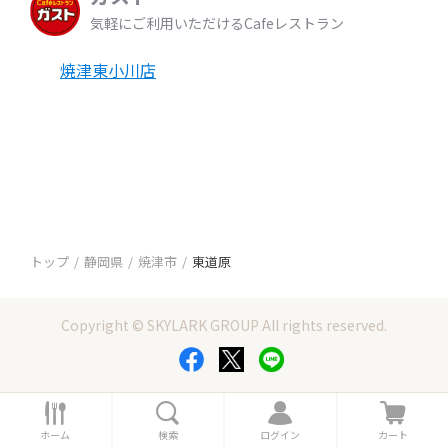
気軽にご利用いただけるCafeレストラン
焼津東小川店
トップ
静岡県
焼津市
東道原
Copyright © SKYLARK GROUP All rights reserved.
ホ
検
ロ
カ
ー
索
グ
ー
ホーム
検索
ログイン
カート