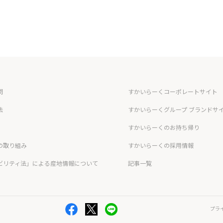
問
すかいらーくコーポレートサイト
法
すかいらーくグループ ブランドサ
すかいらーくのお持ち帰り
の取り組み
すかいらーくの採用情報
ビリティ法」による産地情報について
記事一覧
プラ