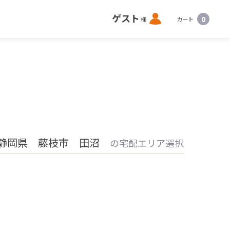
ロ
ゲスト
0
様
カート
グ
イ
ン
静岡県 藤枝市 田沼
の宅配エリア選択