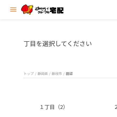
メ
ニ
ュ
ー
を
開
丁目を選択してください
く
トップ
静岡県
藤枝市
田沼
１丁目（2）