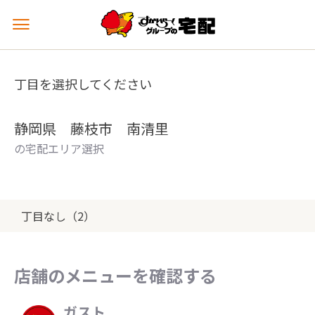
メ
ニ
ュ
ー
丁目を選択してください
を
開
く
静岡県 藤枝市 南清里
の宅配エリア選択
丁目なし（2）
店舗のメニューを確認する
ガスト