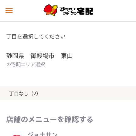
メ
ニ
ュ
ー
丁目を選択してください
を
開
く
静岡県 御殿場市 東山
の宅配エリア選択
丁目なし（2）
店舗のメニューを確認する
ジョナサン