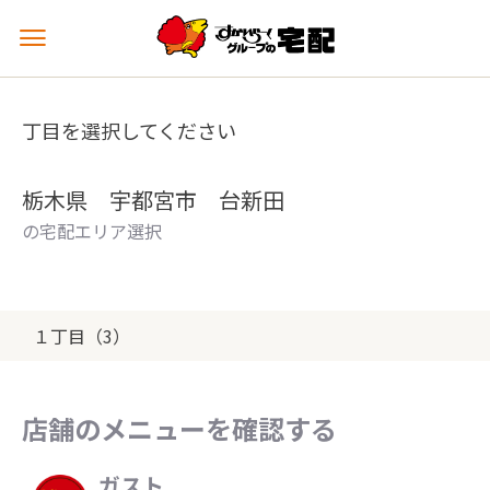
メ
ニ
ュ
ー
丁目を選択してください
を
開
く
栃木県 宇都宮市 台新田
の宅配エリア選択
１丁目（3）
店舗のメニューを確認する
ガスト