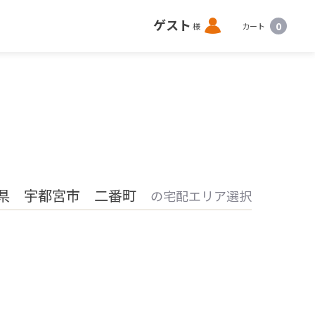
ロ
ゲスト
0
様
カート
グ
イ
ン
県 宇都宮市 二番町
の宅配エリア選択