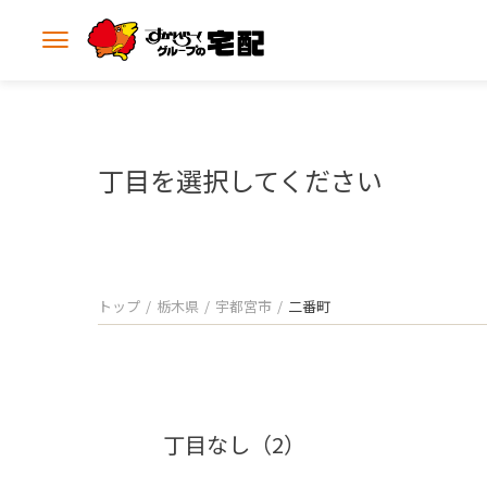
メ
ニ
ュ
ー
を
開
丁目を選択してください
く
トップ
栃木県
宇都宮市
二番町
丁目なし（2）