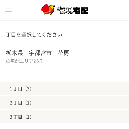
メ
ニ
ュ
ー
丁目を選択してください
を
開
く
栃木県 宇都宮市 花房
の宅配エリア選択
１丁目（3）
２丁目（1）
３丁目（1）