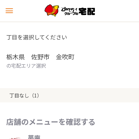
メ
ニ
ュ
ー
丁目を選択してください
を
開
く
栃木県 佐野市 金吹町
の宅配エリア選択
丁目なし（1）
店舗のメニューを確認する
夢庵